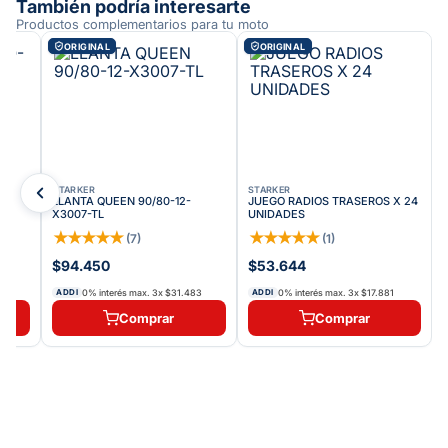
También podría interesarte
Productos complementarios para tu moto
ORIGINAL
ORIGINAL
STARKER
STARKER
LLANTA QUEEN 90/80-12-
JUEGO RADIOS TRASEROS X 24
X3007-TL
UNIDADES
★
★
★
★
★
★
★
★
★
★
(
7
)
(
1
)
$94.450
$53.644
0% interés max.
3
x
$31.483
0% interés max.
3
x
$17.881
ADDI
ADDI
Comprar
Comprar