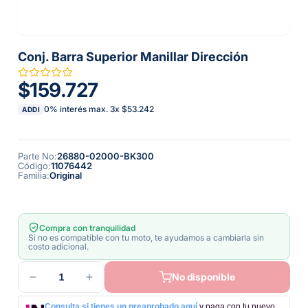
Conj. Barra Superior Manillar Dirección
$159.727
0% interés max.
3
x
$53.242
ADDI
Parte No
:
26880-02000-BK300
Código
:
11076442
Familia
:
Original
Compra con tranquilidad
Si no es compatible con tu moto, te ayudamos a cambiarla sin
costo adicional.
1
No disponible
Consulta si tienes un preaprobado aquí
y paga con tu nuevo