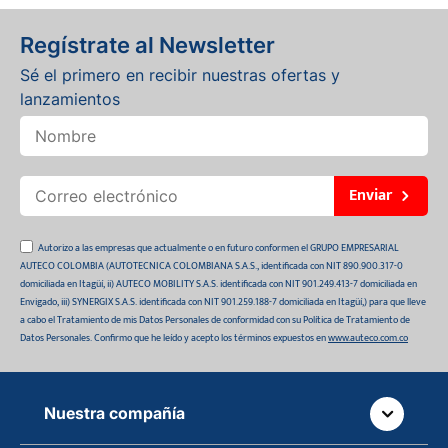
Regístrate al Newsletter
Sé el primero en recibir nuestras ofertas y
lanzamientos
Enviar
Autorizo a las empresas que actualmente o en futuro conformen el GRUPO EMPRESARIAL
AUTECO COLOMBIA (AUTOTECNICA COLOMBIANA S.A.S., identificada con NIT 890.900.317-0
domiciliada en Itagüí, ii) AUTECO MOBILITY S.A.S. identificada con NIT 901.249.413-7 domiciliada en
Envigado, iii) SYNERGIX S.A.S. identificada con NIT 901.259.188-7 domiciliada en Itagüí,) para que lleve
a cabo el Tratamiento de mis Datos Personales de conformidad con su Política de Tratamiento de
Datos Personales. Confirmo que he leído y acepto los términos expuestos en
www.auteco.com.co
Nuestra compañía
Quiénes somos