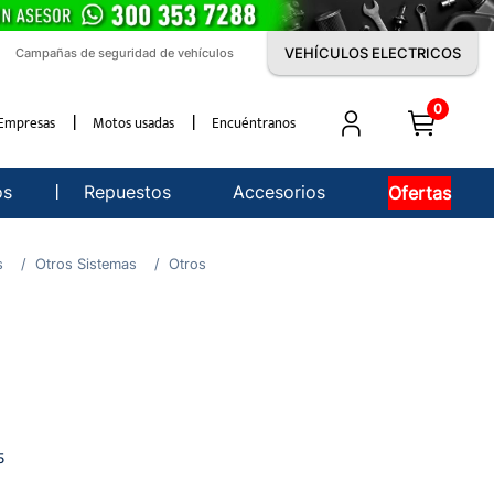
VEHÍCULOS ELECTRICOS
Campañas de seguridad de vehículos
0
Empresas
Motos usadas
Encuéntranos
os
Repuestos
Accesorios
Ofertas
s
Otros Sistemas
Otros
5