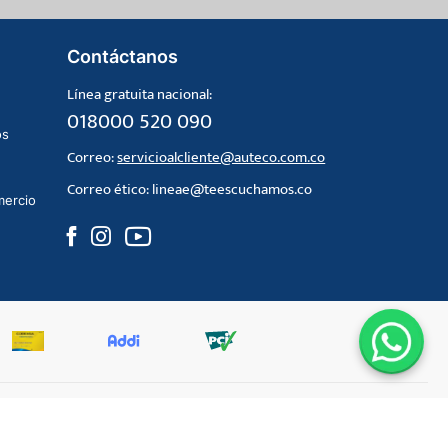
Contáctanos
Línea gratuita nacional:
018000 520 090
os
Correo:
servicioalcliente@auteco.com.co
Correo ético:
lineae@teescuchamos.co
mercio