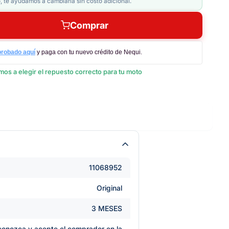
, te ayudamos a cambiarla sin costo adicional.
Comprar
probado aquí
y paga con tu nuevo crédito de Nequi.
os a elegir el repuesto correcto para tu moto
11068952
Original
3 MESES
e conozca y acepte el comprador en la