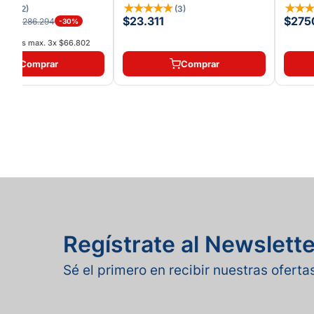
★
☆
★
★
★
★
★
★
★
(
22
)
(
3
)
406
$23.311
$275
$286.294
-
30
%
atis
interés max.
3
x
$66.802
Comprar
Comprar
Regístrate al Newslette
Sé el primero en recibir nuestras ofert