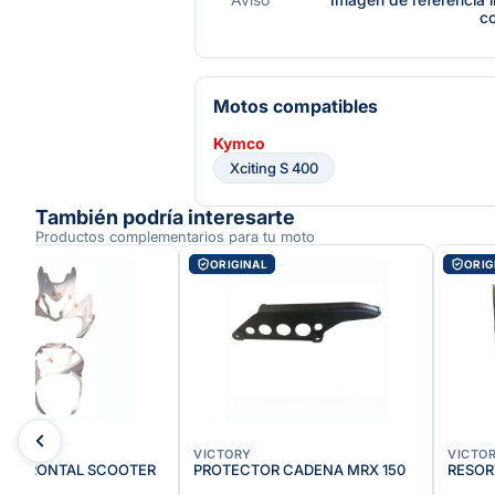
c
Motos compatibles
Kymco
Xciting S 400
También podría interesarte
Productos complementarios para tu moto
AL
ORIGINAL
ORIG
dido
VICTORY
VICTO
JE FRONTAL SCOOTER
PROTECTOR CADENA MRX 150
RESOR
 LIFE