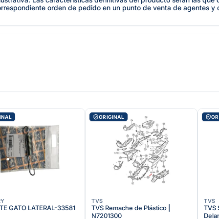
orrespondiente orden de pedido en un punto de venta de agentes y
INAL
ORIGINAL
OR
RY
TVS
TVS
TE GATO LATERAL-33581
TVS Remache de Plástico |
TVS 
N7201300
Dela