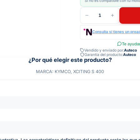
Si no es compatible con tu moto
1
Consulta si tienes un prea
Te ayudam
Vendido y enviado por:
Auteco
Garantía del producto:
Auteco
¿Por qué elegir este producto?
MARCA: KYMCO, XCITING S 400
lustrativa. Las características definitivas del producto serán las qu