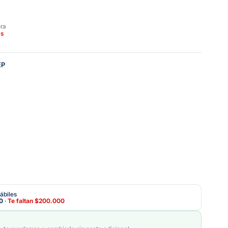
ora
as
EP
ábiles
0
·
Te faltan
$200.000