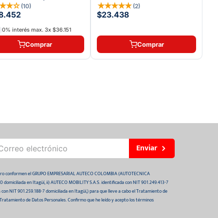
★
★
★
☆
★
★
★
★
★
(
10
)
(
2
)
8.452
$23.438
0% interés max.
3
x
$36.151
Comprar
Comprar
Enviar
 futuro conformen el GRUPO EMPRESARIAL AUTECO COLOMBIA (AUTOTECNICA
domiciliada en Itagüí, ii) AUTECO MOBILITY S.A.S. identificada con NIT 901.249.413-7
da con NIT 901.259.188-7 domiciliada en Itagüí,) para que lleve a cabo el Tratamiento de
 Tratamiento de Datos Personales. Confirmo que he leído y acepto los términos