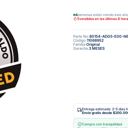
4
personas están viendo esto ah
5
vendidos en las últimas 8 hor
Parte No
:
80154-ADG5-E00-N
Código
:
11068952
Familia
:
Original
Garantía
:
3 MESES
Entrega estimada: 2–5 días h
Envío gratis desde
$200.00
Compra con tranquilidad