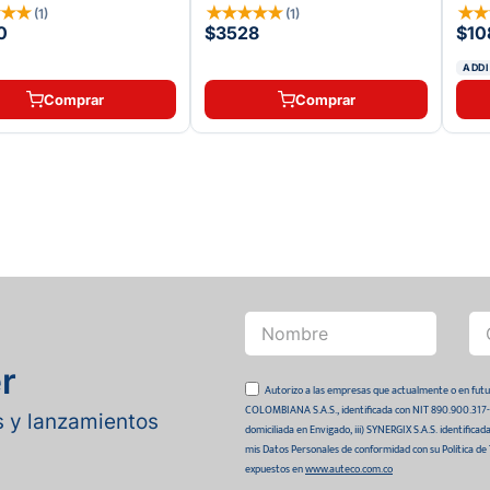
★
★
★
★
★
★
★
★
★
(
1
)
(
1
)
0
$3528
$10
ADDI
Comprar
Comprar
r
Autorizo a las empresas que actualmente o en
COLOMBIANA S.A.S., identificada con NIT 890.900.317-0 
as y lanzamientos
domiciliada en Envigado, iii) SYNERGIX S.A.S. identifica
mis Datos Personales de conformidad con su Política de
expuestos en
www.auteco.com.co