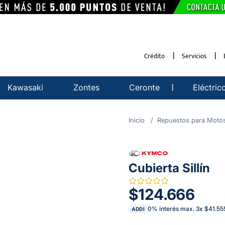
Crédito
Servicios
Kawasaki
Zontes
Ceronte
Eléctric
Repuestos para Moto
Cubierta Sillín
$124.666
0% interés max.
3
x
$41.55
ADDI