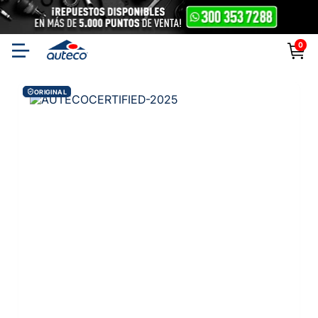
0
ORIGINAL