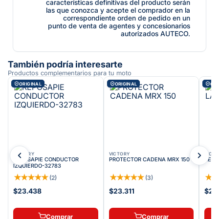
características definitivas del producto serán
las que conozca y acepte el comprador en la
correspondiente orden de pedido en un
punto de venta de agentes y concesionarios
autorizados AUTECO.
También podría interesarte
Productos complementarios para tu moto
ORIGINAL
ORIGINAL
ORI
VICTORY
VICTORY
VICT
REPOSAPIE CONDUCTOR
PROTECTOR CADENA MRX 150
RESO
IZQUIERDO-32783
★
★
★
★
★
★
★
★
★
★
★
(
2
)
(
3
)
$23.438
$23.311
$27
Comprar
Comprar