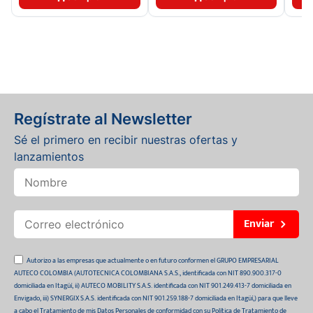
Regístrate al Newsletter
Sé el primero en recibir nuestras ofertas y
lanzamientos
Enviar
Autorizo a las empresas que actualmente o en futuro conformen el GRUPO EMPRESARIAL
AUTECO COLOMBIA (AUTOTECNICA COLOMBIANA S.A.S., identificada con NIT 890.900.317-0
domiciliada en Itagüí, ii) AUTECO MOBILITY S.A.S. identificada con NIT 901.249.413-7 domiciliada en
Envigado, iii) SYNERGIX S.A.S. identificada con NIT 901.259.188-7 domiciliada en Itagüí,) para que lleve
a cabo el Tratamiento de mis Datos Personales de conformidad con su Política de Tratamiento de