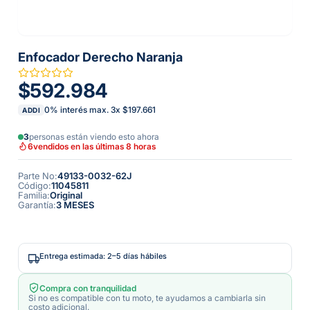
Enfocador Derecho Naranja
$592.984
0% interés max.
3
x
$197.661
ADDI
3
personas están viendo esto ahora
6
vendidos en las últimas 8 horas
Parte No
:
49133-0032-62J
Código
:
11045811
Familia
:
Original
Garantía
:
3 MESES
Entrega estimada: 2–5 días hábiles
Compra con tranquilidad
Si no es compatible con tu moto, te ayudamos a cambiarla sin
costo adicional.