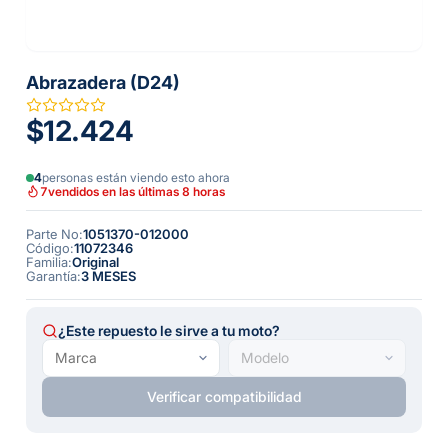
Abrazadera (D24)
$12.424
4
personas están viendo esto ahora
7
vendidos en las últimas 8 horas
Parte No
:
1051370-012000
Código
:
11072346
Familia
:
Original
Garantía
:
3 MESES
¿Este repuesto le sirve a tu moto?
Verificar compatibilidad