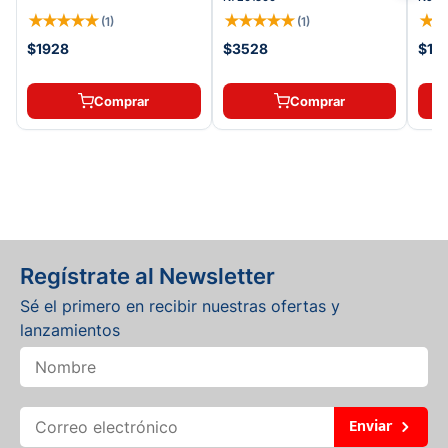
★
★
★
★
★
★
★
★
★
★
★
(
1
)
(
1
)
$1928
$3528
$11.
Comprar
Comprar
Regístrate al Newsletter
Sé el primero en recibir nuestras ofertas y
lanzamientos
Enviar