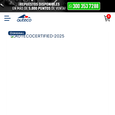
0
ORIGINAL