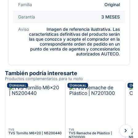
Familia
Original
Garantía
3 MESES
Aviso
Imagen de referencia ilustrativa. Las
características definitivas del producto serán
las que conozca y acepte el comprador en la
correspondiente orden de pedido en un
punto de venta de agentes y concesionarios
autorizados AUTECO.
También podría interesarte
Productos complementarios para tu moto
ORIGINAL
ORIGINAL
ORI
TVS
TVS
TVS
TVS Tornillo M6x20 | N5200440
TVS Remache de Plástico |
TVS G
N7201300
N912