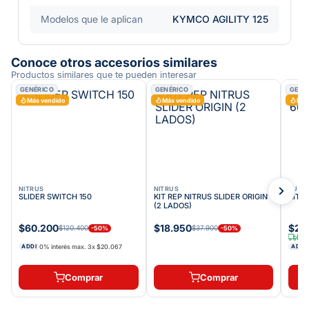
Modelos que le aplican
KYMCO AGILITY 125
Conoce otros accesorios similares
Productos similares que te pueden interesar
GENÉRICO
GENÉRICO
GENÉ
Más vendido
Más vendido
Más
NITRUS
NITRUS
AUTE
SLIDER SWITCH 150
KIT REP NITRUS SLIDER ORIGIN
KIT 
(2 LADOS)
$60.200
$18.950
$2.
$120.400
$37.900
-
50
%
-
50
%
Env
0% interés max.
3
x
$20.067
ADDI
ADDI
Comprar
Comprar