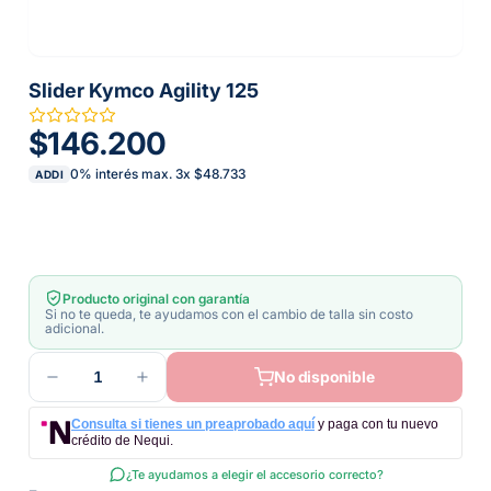
Slider Kymco Agility 125
$146.200
0% interés max.
3
x
$48.733
ADDI
Producto original con garantía
Si no te queda, te ayudamos con el cambio de talla sin costo
adicional.
1
No disponible
Consulta si tienes un preaprobado aquí
y paga con tu nuevo
crédito de Nequi.
¿Te ayudamos a elegir el accesorio correcto?