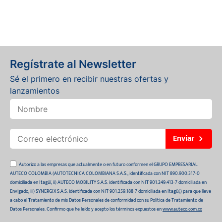
Regístrate al Newsletter
Sé el primero en recibir nuestras ofertas y
lanzamientos
Enviar
Autorizo a las empresas que actualmente o en futuro conformen el GRUPO EMPRESARIAL
AUTECO COLOMBIA (AUTOTECNICA COLOMBIANA S.A.S., identificada con NIT 890.900.317-0
domiciliada en Itagüí, ii) AUTECO MOBILITY S.A.S. identificada con NIT 901.249.413-7 domiciliada en
Envigado, iii) SYNERGIX S.A.S. identificada con NIT 901.259.188-7 domiciliada en Itagüí,) para que lleve
a cabo el Tratamiento de mis Datos Personales de conformidad con su Política de Tratamiento de
Datos Personales. Confirmo que he leído y acepto los términos expuestos en
www.auteco.com.co