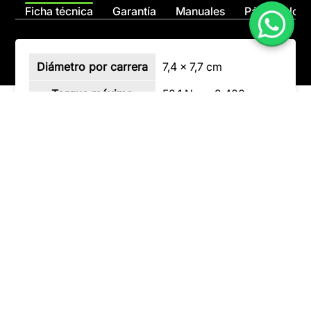
Ficha técnica
Garantía
Manuales
Página globa
Diámetro por carrera
7,4 x 7,7 cm
Torque máximo
52.1 Nm a 2.400 rpm
Relación de
23.5:1
compresión
Sistema de
Bomba de inyección
alimentación
Refrigeración
Agua
Combustible
Diesel
Arranque
Eléctrico
Transmisión variable
Transmisión
continua (CVT) con
(H, L, N, R)