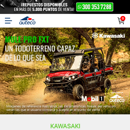
0
Auteco | Especialistas
en Motos, Repuestos y
Accesorios
Imágenes de referencia ilustrativa, las características finales del vehículo
serán las que el usuario conozca y acepte en el punto de venta
KAWASAKI