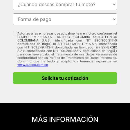
Autorizo a las empresas que actualmente o en futuro conformen el
GRUPO EMPRESARIAL AUTECO COLOMBIA (AUTOTECNICA
COLOMBIANA S.A.S., identificada con NIT 890.900.317-0
domiciliada en Itagüí, ii) AUTECO MOBILITY S.A.S. identificada
con NIT 901.249.413-7 domiciliada en Envigado, iii) SYNERGIX
S.A.S. identificada con NIT 901.259.188-7 domiciliada en Itagüí,)
para que lleve a cabo el Tratamiento de mis Datos Personales de
conformidad con su Política de Tratamiento de Datos Personales.
Confirmo que he leído y acepto los términos expuestos en
www.auteco.com.co
Solicita tu cotización
MÁS INFORMACIÓN