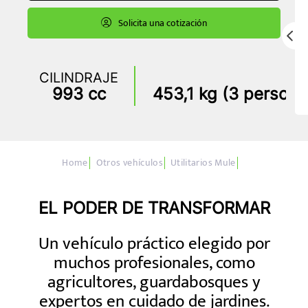
Solicita una cotización
CILINDRAJE
P
993 cc
453,1 kg (3 persona
Otros vehículos
Utilitarios Mule
EL PODER DE TRANSFORMAR
Un vehículo práctico elegido por
muchos profesionales, como
agricultores, guardabosques y
expertos en cuidado de jardines.