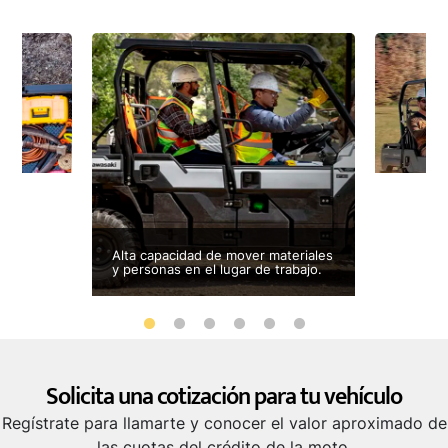
Capaz de
idad de
Alta capacidad de mover materiales
trabajo 
y personas en el lugar de trabajo.
terreno.
Solicita una cotización para tu vehículo
Regístrate para llamarte y conocer el valor aproximado de
las cuotas del crédito de la moto.