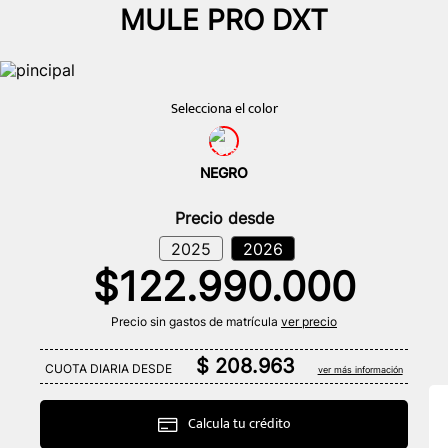
MULE PRO DXT
NEGRO
Precio desde
2026
2025
$
122
.
990
.
000
Precio sin gastos de matrí­cula
ver precio
$ 208.963
CUOTA DIARIA DESDE
ver más información
Calcula tu crédito