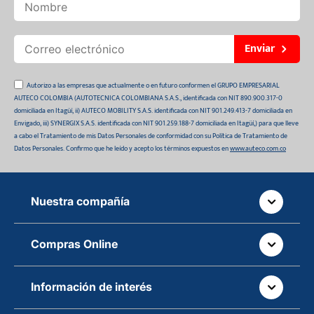
Enviar
Autorizo a las empresas que actualmente o en futuro conformen el GRUPO EMPRESARIAL
AUTECO COLOMBIA (AUTOTECNICA COLOMBIANA S.A.S., identificada con NIT 890.900.317-0
domiciliada en Itagüí, ii) AUTECO MOBILITY S.A.S. identificada con NIT 901.249.413-7 domiciliada en
Envigado, iii) SYNERGIX S.A.S. identificada con NIT 901.259.188-7 domiciliada en Itagüí,) para que lleve
a cabo el Tratamiento de mis Datos Personales de conformidad con su Política de Tratamiento de
Datos Personales. Confirmo que he leído y acepto los términos expuestos en
www.auteco.com.co
Nuestra compañía
Quiénes somos
Compras Online
Auteco sostenible
¿Dónde está tu pedido?
Movilidad Segura
Información de interés
Políticas de devolución
Manual de partes de vehículos