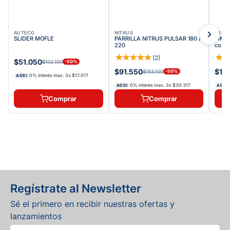
AUTECO
NITRUS
TRAK
SLIDER MOFLE
PARRILLA NITRUS PULSAR 180 /
SIM C
220
conec
★
★
★
★
★
★
(
2
)
$51.050
$102.100
-
50
%
$91.550
$11
$183.100
-
50
%
0% interés max.
3
x
$17.017
ADDI
0% interés max.
3
x
$30.517
ADDI
ADDI
Comprar
Comprar
Regístrate al Newsletter
Sé el primero en recibir nuestras ofertas y
lanzamientos