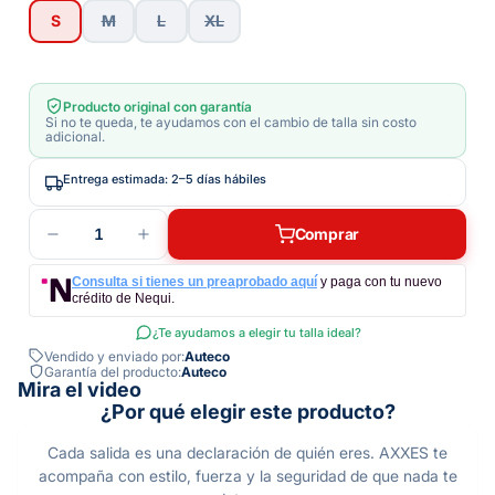
S
M
L
XL
Producto original con garantía
Si no te queda, te ayudamos con el cambio de talla sin costo
adicional.
Entrega estimada: 2–5 días hábiles
1
Comprar
Consulta si tienes un preaprobado aquí
y paga con tu nuevo
crédito de Nequi.
¿Te ayudamos a elegir tu talla ideal?
Vendido y enviado por:
Auteco
Garantía del producto:
Auteco
Mira el video
¿Por qué elegir este producto?
Cada salida es una declaración de quién eres. AXXES te
acompaña con estilo, fuerza y la seguridad de que nada te