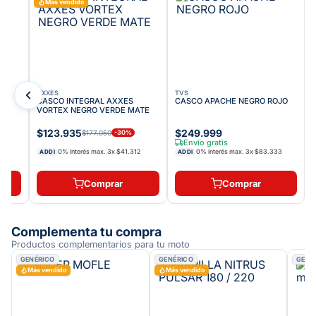
Más vendido
AXXES
TVS
CASCO INTEGRAL AXXES
CASCO APACHE NEGRO ROJO
VORTEX NEGRO VERDE MATE
$123.935
$249.999
$177.050
-
30
%
Envío gratis
0% interés max.
3
x
$41.312
0% interés max.
3
x
$83.333
ADDI
ADDI
2
Comprar
Comprar
Complementa tu compra
Productos complementarios para tu moto
GENÉRICO
GENÉRICO
GENÉ
Más vendido
Más vendido