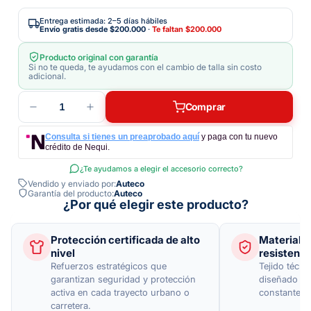
Entrega estimada: 2–5 días hábiles
Envío gratis desde
$200.000
·
Te faltan
$200.000
Producto original con garantía
Si no te queda, te ayudamos con el cambio de talla sin costo
adicional.
1
Comprar
Consulta si tienes un preaprobado aquí
y paga con tu nuevo
crédito de Nequi.
¿Te ayudamos a elegir el accesorio correcto?
Vendido y enviado por:
Auteco
Garantía del producto:
Auteco
¿Por qué elegir este producto?
Protección certificada de alto
Material 
nivel
resistenci
Refuerzos estratégicos que
Tejido técni
garantizan seguridad y protección
diseñado pa
activa en cada trayecto urbano o
constante y 
carretera.