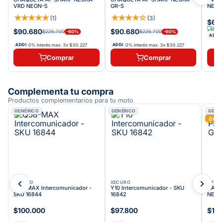
VRD NEON-S
GR-S
NEON
★
★
★
★
★
★
★
★
★
☆
(
1
)
(
3
)
$62
Env
$90.680
$90.680
$226.700
$226.700
-
60
%
-
60
%
ADDI
0% interés max.
3
x
$30.227
0% interés max.
3
x
$30.227
ADDI
ADDI
Comprar
Comprar
Complementa tu compra
Productos complementarios para tu moto
GENÉRICO
GENÉRICO
GENÉ
Más
XECURO
XECURO
AP
O
Q58-MAX Intercomunicador -
Y10 Intercomunicador - SKU
CASC
SKU 16844
16842
NESH
$100.000
$97.800
$10