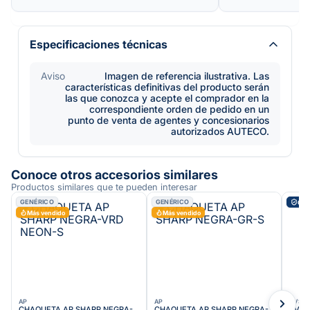
Especificaciones técnicas
Aviso
Imagen de referencia ilustrativa. Las
características definitivas del producto serán
las que conozca y acepte el comprador en la
correspondiente orden de pedido en un
punto de venta de agentes y concesionarios
autorizados AUTECO.
Conoce otros accesorios similares
Productos similares que te pueden interesar
GENÉRICO
GENÉRICO
ORI
Más vendido
Más vendido
AP
AP
TVS
CHAQUETA AP SHARP NEGRA-
CHAQUETA AP SHARP NEGRA-
TVS 