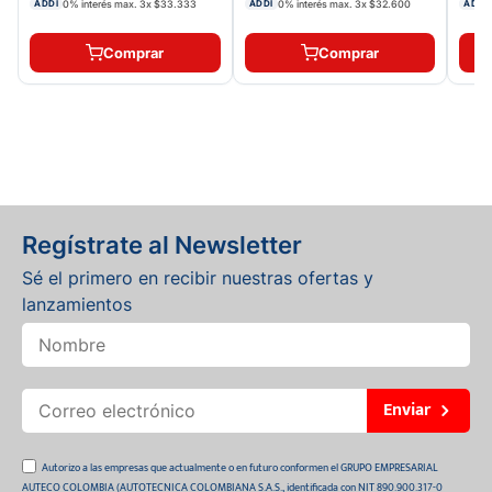
0% interés max.
3
x
$33.333
0% interés max.
3
x
$32.600
ADDI
ADDI
ADDI
Comprar
Comprar
Regístrate al Newsletter
Sé el primero en recibir nuestras ofertas y
lanzamientos
Enviar
Autorizo a las empresas que actualmente o en futuro conformen el GRUPO EMPRESARIAL
AUTECO COLOMBIA (AUTOTECNICA COLOMBIANA S.A.S., identificada con NIT 890.900.317-0