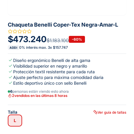
Chaqueta Benelli Coper-Tex Negra-Amar-L
$473.240
-
60
%
$1.183.100
0% interés max.
3
x
$157.747
ADDI
Diseño ergonómico Benelli de alta gama
Visibilidad superior en negro y amarillo
Protección textil resistente para cada ruta
Ajuste perfecto para máxima comodidad diaria
Estilo deportivo único con sello Benelli
6
personas están viendo esto ahora
2
vendidos en las últimas 8 horas
Talla
Ver guía de tallas
L