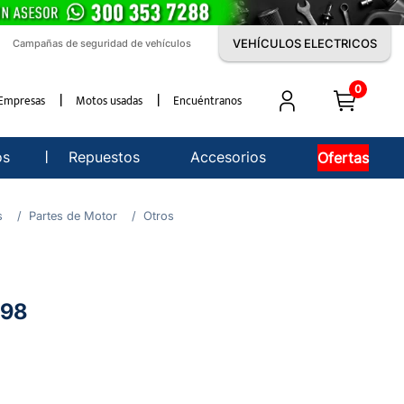
VEHÍCULOS ELECTRICOS
Campañas de seguridad de vehículos
0
Empresas
Motos usadas
Encuéntranos
os
Repuestos
Accesorios
Ofertas
s
Partes de Motor
Otros
398