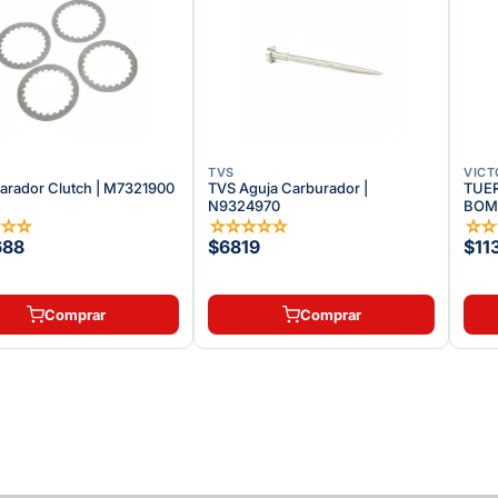
TVS
VICT
parador Clutch | M7321900
TVS Aguja Carburador |
TUER
N9324970
BOMB
☆
☆
☆
☆
☆
☆
☆
☆
☆
688
$6819
$11
Comprar
Comprar