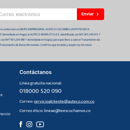
Enviar
 futuro conformen el GRUPO EMPRESARIAL AUTECO COLOMBIA (AUTOTECNICA
domiciliada en Itagüí, ii) AUTECO MOBILITY S.A.S. identificada con NIT 901.249.413-7
da con NIT 901.259.188-7 domiciliada en Itagüí,) para que lleve a cabo el Tratamiento de
 Tratamiento de Datos Personales. Confirmo que he leído y acepto los términos
Contáctanos
Línea gratuita nacional:
018000 520 090
os
Correo:
servicioalcliente@auteco.com.co
Correo ético:
lineae@teescuchamos.co
mercio