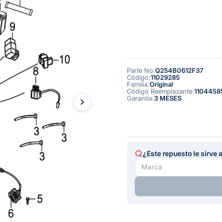
Parte No
:
Q254B0612F37
Código
:
11029285
Familia
:
Original
Código Reemplazante
:
1104458
Garantía
:
3 MESES
¿Este repuesto le sirve 