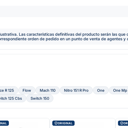
lustrativa. Las características definitivas del producto serán las qu
orrespondiente orden de pedido en un punto de venta de agentes y
ce R 125
Flow
Mach 110
Nitro 151 R Pro
One
One Mp
itch 125 Cbs
Switch 150
INAL
ORIGINAL
OR