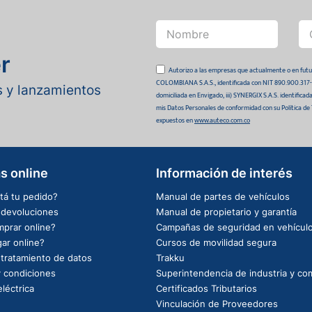
r
Autorizo a las empresas que actualmente o en
COLOMBIANA S.A.S., identificada con NIT 890.900.317-0 
as y lanzamientos
domiciliada en Envigado, iii) SYNERGIX S.A.S. identifica
mis Datos Personales de conformidad con su Política de
expuestos en
www.auteco.com.co
s online
Información de interés
tá tu pedido?
Manual de partes de vehículos
e devoluciones
Manual de propietario y garantía
prar online?
Campañas de seguridad en vehícul
ar online?
Cursos de movilidad segura
e tratamiento de datos
Trakku
 condiciones
Superintendencia de industria y co
léctrica
Certificados Tributarios
Vinculación de Proveedores