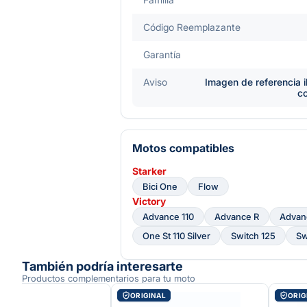
Código Reemplazante
Garantía
Aviso
Imagen de referencia i
c
Motos compatibles
Starker
Bici One
Flow
Victory
Advance 110
Advance R
Advan
One St 110 Silver
Switch 125
Sw
También podría interesarte
Productos complementarios para tu moto
AL
ORIGINAL
ORIG