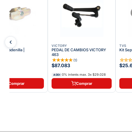
VICTORY
TVS
or Cadenilla |
PEDAL DE CAMBIOS VICTORY
Kit Se
70
463
★
★
★
★
★
★
★
☆
☆
(
1
)
(
1
)
96
$87.083
$25.
0% interés max.
3
x
$29.028
ADDI
Comprar
Comprar