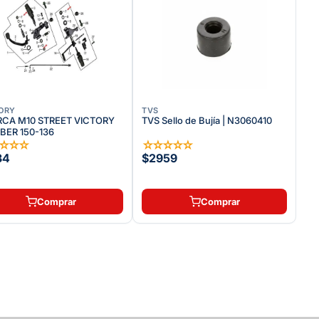
ORY
TVS
CA M10 STREET VICTORY
TVS Sello de Bujía | N3060410
ER 150-136
☆
☆
☆
☆
☆
☆
☆
☆
☆
34
$2959
Comprar
Comprar