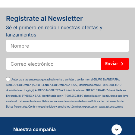
Regístrate al Newsletter
Sé el primero en recibir nuestras ofertas y
lanzamientos
Enviar
Autorizo a las empresas que actualmente o en futuro conformen el GRUPO EMPRESARIAL
AUTECO COLOMBIA (AUTOTECNICA COLOMBIANA S.A.S., identificada con NIT 890.900.317-0
domiciliada en Itagüí, ii) AUTECO MOBILITY S.A.S. identificada con NIT 901.249.413-7 domiciliada en
Envigado, iii) SYNERGIX S.A.S. identificada con NIT 901.259.188-7 domiciliada en Itagüí,) para que lleve
a cabo el Tratamiento de mis Datos Personales de conformidad con su Política de Tratamiento de
Datos Personales. Confirmo que he leído y acepto los términos expuestos en
www.auteco.com.co
Nuestra compañía