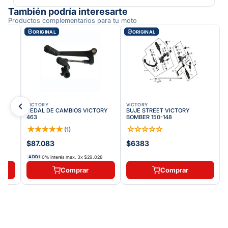
También podría interesarte
Productos complementarios para tu moto
ORIGINAL
ORIGINAL
VICTORY
VICTORY
PEDAL DE CAMBIOS VICTORY
BUJE STREET VICTORY
463
BOMBER 150-148
★
★
★
★
★
☆
☆
☆
☆
☆
(
1
)
$87.083
$6383
0% interés max.
3
x
$29.028
ADDI
Comprar
Comprar