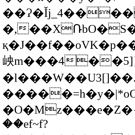
��Ɂ�Ǐj_4����
�,��XՌbO�S
қ�J��f��oVK�p��>f�F��j�]j�����
岟m���4��5]
�l���W��U3[]��
�����=h�y�|*o
�O�Mz���e�Z�{
��ef~f?