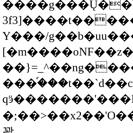
����g���Ų��b
3f3]����t����
Y���/g��b�uu��
[�m����oNF��z�
��}=_^��ng���
���֫ۛ���t��`d�
qӭ�������'���Lכ��գG���o����t������7��{�S�m�>=
�;��>��x2��'O��϶':]�f\�����o{��޴
꽓