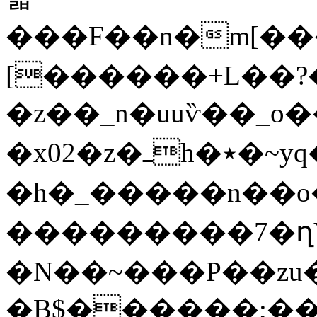
���F��n�m[���
[������+L��?
�z��_n�uuѷ��_o�
�x02�z�ߺh�٭�~yq�ڿ�N��!�|�B>��77��䝦
�h�_�����n��o
���������7�ղY
�N��~���P��zu�Z����b�ܬ�M�h����oVh�Rg����~�����/)U��
�B$������;��