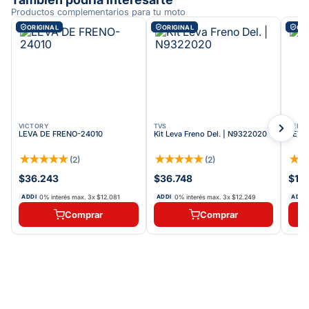
Productos complementarios para tu moto
ORIGINAL
ORIGINAL
ORI
VICTORY
TVS
BENEL
LEVA DE FRENO-24010
Kit Leva Freno Del. | N9322020
LEVA
★
★
★
★
★
★
★
★
★
★
★
(
2
)
(
2
)
$36.243
$36.748
$11
0% interés max.
3
x
$12.081
0% interés max.
3
x
$12.249
ADDI
ADDI
ADDI
Comprar
Comprar