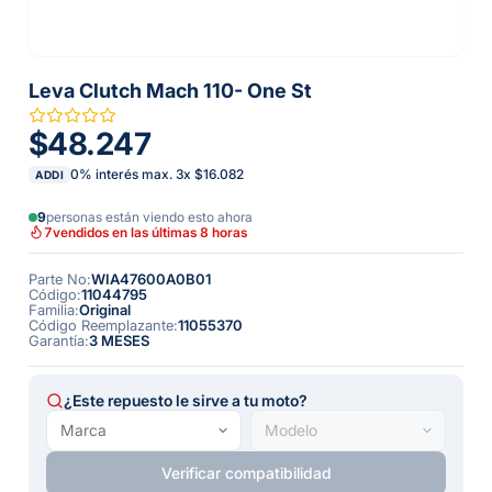
Leva Clutch Mach 110- One St
$48.247
0% interés max.
3
x
$16.082
ADDI
9
personas están viendo esto ahora
7
vendidos en las últimas 8 horas
Parte No
:
WIA47600A0B01
Código
:
11044795
Familia
:
Original
Código Reemplazante
:
11055370
Garantía
:
3 MESES
¿Este repuesto le sirve a tu moto?
Verificar compatibilidad