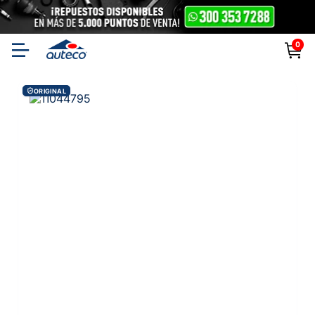
0
ORIGINAL