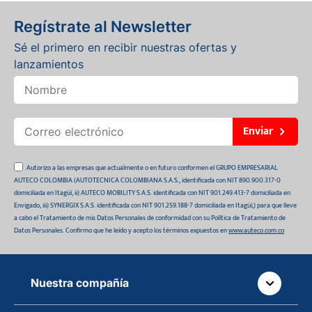
Regístrate al Newsletter
Sé el primero en recibir nuestras ofertas y
lanzamientos
Enviar
Autorizo a las empresas que actualmente o en futuro conformen el GRUPO EMPRESARIAL
AUTECO COLOMBIA (AUTOTECNICA COLOMBIANA S.A.S., identificada con NIT 890.900.317-0
domiciliada en Itagüí, ii) AUTECO MOBILITY S.A.S. identificada con NIT 901.249.413-7 domiciliada en
Envigado, iii) SYNERGIX S.A.S. identificada con NIT 901.259.188-7 domiciliada en Itagüí,) para que lleve
a cabo el Tratamiento de mis Datos Personales de conformidad con su Política de Tratamiento de
Datos Personales. Confirmo que he leído y acepto los términos expuestos en
www.auteco.com.co
Nuestra compañía
Quiénes somos