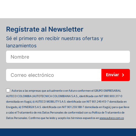
Regístrate al Newsletter
Sé el primero en recibir nuestras ofertas y
lanzamientos
Enviar
Autorizo a las empresas que actualmente o en futuro conformen el GRUPO EMPRESARIAL
AUTECO COLOMBIA (AUTOTECNICA COLOMBIANA S.A.S., identificada con NIT 890.900.317-0
domiciliada en Itagüí, ii) AUTECO MOBILITY S.A.S. identificada con NIT 901.249.413-7 domiciliada en
Envigado, iii) SYNERGIX S.A.S. identificada con NIT 901.259.188-7 domiciliada en Itagüí,) para que lleve
a cabo el Tratamiento de mis Datos Personales de conformidad con su Política de Tratamiento de
Datos Personales. Confirmo que he leído y acepto los términos expuestos en
www.auteco.com.co