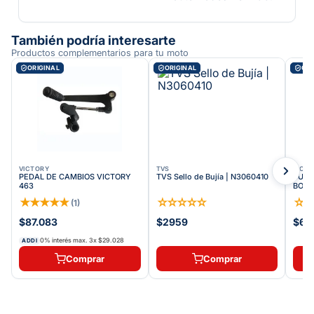
También podría interesarte
Productos complementarios para tu moto
ORIGINAL
ORIGINAL
ORI
VICTORY
TVS
VICT
PEDAL DE CAMBIOS VICTORY
TVS Sello de Bujía | N3060410
BUJE
463
BOMB
★
★
★
★
★
☆
☆
☆
☆
☆
☆
(
1
)
$87.083
$2959
$63
0% interés max.
3
x
$29.028
ADDI
Comprar
Comprar