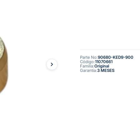
Parte No
:
90680-KED9-900
Código
:
11070661
Familia
:
Original
Garantía
:
3 MESES