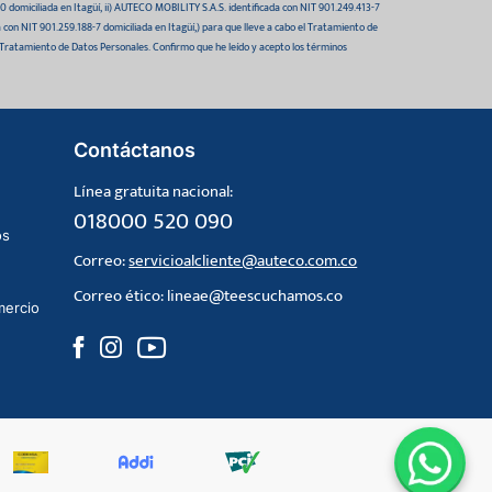
domiciliada en Itagüí, ii) AUTECO MOBILITY S.A.S. identificada con NIT 901.249.413-7
da con NIT 901.259.188-7 domiciliada en Itagüí,) para que lleve a cabo el Tratamiento de
 Tratamiento de Datos Personales. Confirmo que he leído y acepto los términos
Contáctanos
Línea gratuita nacional:
018000 520 090
os
Correo:
servicioalcliente@auteco.com.co
Correo ético:
lineae@teescuchamos.co
mercio