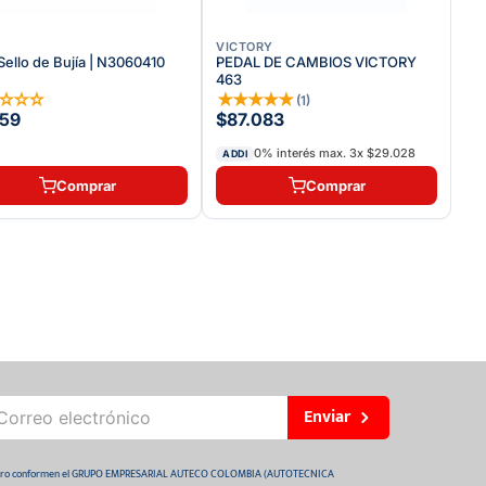
VICTORY
Sello de Bujía | N3060410
PEDAL DE CAMBIOS VICTORY
463
☆
☆
☆
☆
★
★
★
★
★
(
1
)
59
$87.083
0% interés max.
3
x
$29.028
ADDI
Comprar
Comprar
Enviar
 futuro conformen el GRUPO EMPRESARIAL AUTECO COLOMBIA (AUTOTECNICA