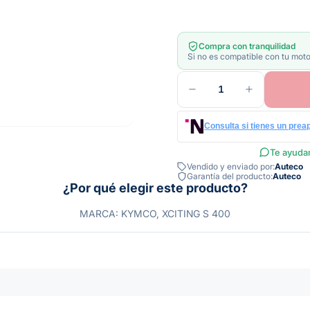
Compra con tranquilidad
Si no es compatible con tu moto
1
Consulta si tienes un prea
Te ayudam
Vendido y enviado por:
Auteco
Garantía del producto:
Auteco
¿Por qué elegir este producto?
MARCA: KYMCO, XCITING S 400