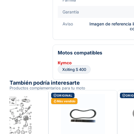
Garantía
Aviso
Imagen de referencia i
c
Motos compatibles
Kymco
Xciting S 400
También podría interesarte
Productos complementarios para tu moto
AL
ORIGINAL
ORIG
Más vendido