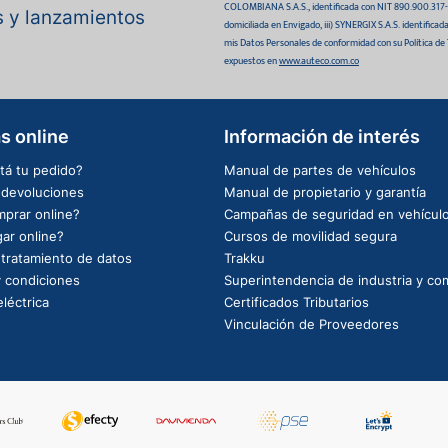
COLOMBIANA S.A.S., identificada con NIT 890.900.317-0 
as y lanzamientos
domiciliada en Envigado, iii) SYNERGIX S.A.S. identifica
mis Datos Personales de conformidad con su Política de
expuestos en
www.auteco.com.co
s online
Información de interés
tá tu pedido?
Manual de partes de vehículos
e devoluciones
Manual de propietario y garantía
prar online?
Campañas de seguridad en vehícul
ar online?
Cursos de movilidad segura
e tratamiento de datos
Trakku
 condiciones
Superintendencia de industria y co
léctrica
Certificados Tributarios
Vinculación de Proveedores