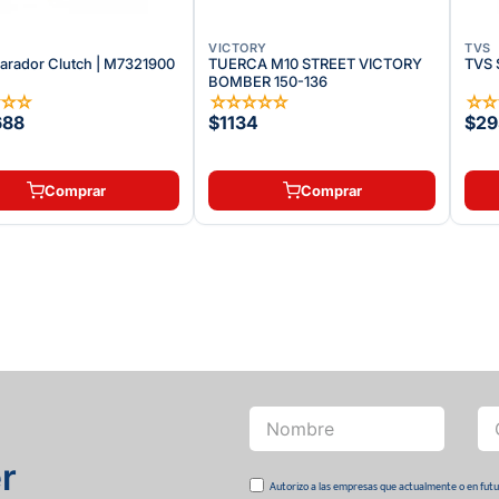
VICTORY
TVS
parador Clutch | M7321900
TUERCA M10 STREET VICTORY
TVS 
BOMBER 150-136
☆
☆
☆
☆
☆
☆
☆
☆
☆
688
$1134
$29
Comprar
Comprar
r
Autorizo a las empresas que actualmente o en