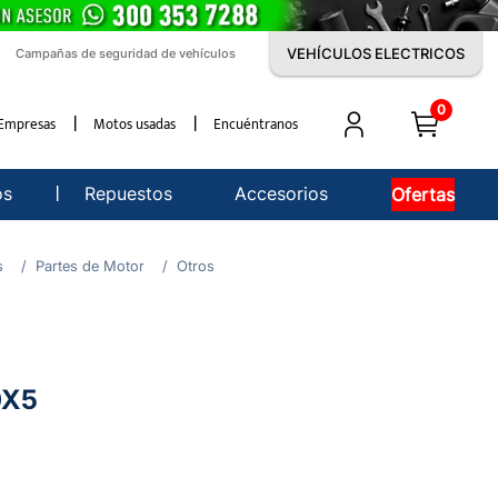
VEHÍCULOS ELECTRICOS
Campañas de seguridad de vehículos
0
Empresas
Motos usadas
Encuéntranos
os
Repuestos
Accesorios
Ofertas
s
Partes de Motor
Otros
0X5