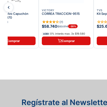
VICTORY
TVS
rdapolvo Capuchón
CORREA TRACCION-9515
Kit Se
N9060870
★
☆
★
★
★
★
☆
☆
☆
(
2
)
(
7
)
$58.740
$25.
$83.914
-
30
%
0% interés max.
3
x
$19.580
ADDI
Comprar
Comprar
Regístrate al Newslette