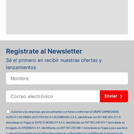
Regístrate al Newsletter
Sé el primero en recibir nuestras ofertas y
lanzamientos
Enviar
Autorizo a las empresas que actualmente o en futuro conformen el GRUPO EMPRESARIAL
AUTECO COLOMBIA (AUTOTECNICA COLOMBIANA S.A.S., identificada con NIT 890.900.317-0
domiciliada en Itagüí, ii) AUTECO MOBILITY S.A.S. identificada con NIT 901.249.413-7 domiciliada en
Envigado, iii) SYNERGIX S.A.S. identificada con NIT 901.259.188-7 domiciliada en Itagüí,) para que lleve
a cabo el Tratamiento de mis Datos Personales de conformidad con su Política de Tratamiento de