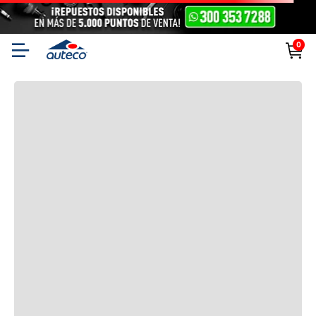
0
También podría interesarte
Productos complementarios para tu moto