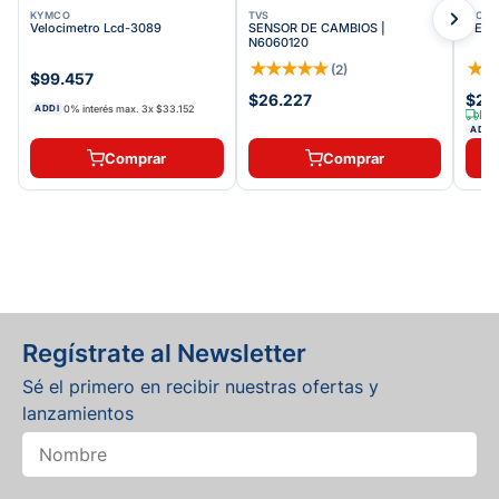
KYMCO
TVS
VICT
Velocimetro Lcd-3089
SENSOR DE CAMBIOS |
VELO
N6060120
★
★
★
★
★
★
(
2
)
$99.457
$26.227
$2.
0% interés max.
3
x
$33.152
ADDI
Env
ADDI
Comprar
Comprar
Regístrate al Newsletter
Sé el primero en recibir nuestras ofertas y
lanzamientos