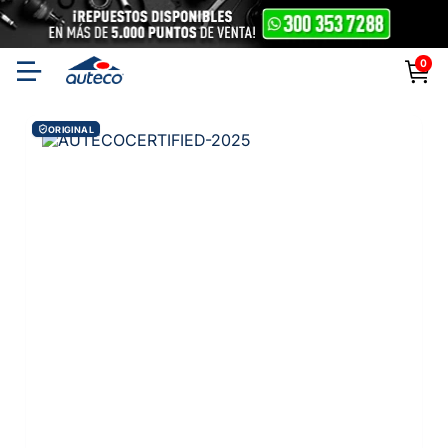
0
ORIGINAL