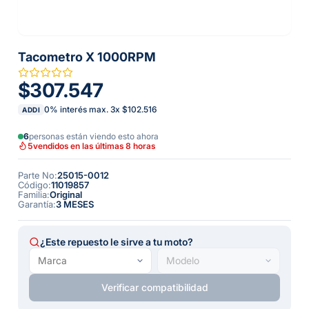
Tacometro X 1000RPM
$307.547
0% interés max.
3
x
$102.516
ADDI
6
personas están viendo esto ahora
5
vendidos en las últimas 8 horas
Parte No
:
25015-0012
Código
:
11019857
Familia
:
Original
Garantía
:
3 MESES
¿Este repuesto le sirve a tu moto?
Verificar compatibilidad