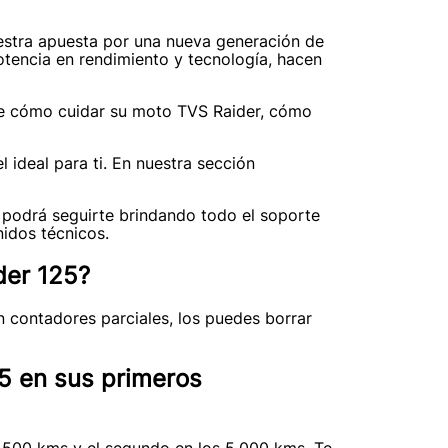
uestra apuesta por una nueva generación de
otencia en rendimiento y tecnología, hacen
re cómo cuidar su moto TVS Raider, cómo
 ideal para ti. En nuestra sección
 podrá seguirte brindando todo el soporte
nidos técnicos.
ider 125?
n contadores parciales, los puedes borrar
5 en sus primeros
 500 kms y el segundo en los 5.000 kms. Te