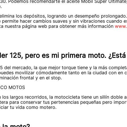
0W30. Podemos recomendarte el aceite Mobil Súper Ultimate
.
elimina los depósitos, logrando un desempeño prolongado. 
te permite hacer cambios suaves y sin vibraciones cuando 
sita nuestra página web para obtener más información
www.
der 125, pero es mi primera moto. ¿Est
5 del mercado, la que mejor torque tiene y la más complet
e puedes movilizar cómodamente tanto en la ciudad con en 
minación frontal y en el stop.
os largos recorridos, la motocicleta tiene un sillín doble 
tera para conservar tus pertenencias pequeñas pero import
iciar tu vida como motero.
e la moto?