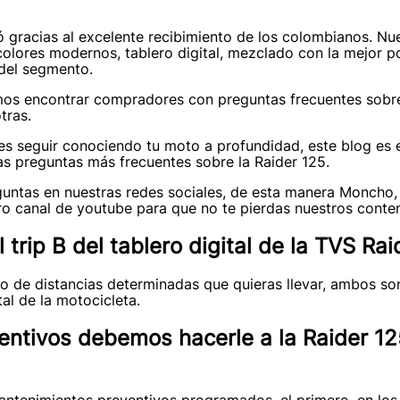
dó gracias al excelente recibimiento de los colombianos. N
olores modernos, tablero digital, mezclado con la mejor p
del segmento.
demos encontrar compradores con preguntas frecuentes sob
otras.
es seguir conociendo tu moto a profundidad, este blog es el
s preguntas más frecuentes sobre la Raider 125.
guntas en nuestras redes sociales, de esta manera Moncho,
ro canal de youtube para que no te pierdas nuestros conte
l trip B del tablero digital de la TVS Ra
tro de distancias determinadas que quieras llevar, ambos so
al de la motocicleta.
ntivos debemos hacerle a la Raider 12
antenimientos preventivos programados, el primero, en los