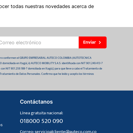
ocer todas nuestras novedades acerca de
Enviar
 futuro conformen el GRUPO EMPRESARIAL AUTECO COLOMBIA (AUTOTECNICA
domiciliada en Itagüí, ii) AUTECO MOBILITY S.A.S. identificada con NIT 901.249.413-7
da con NIT 901.259.188-7 domiciliada en Itagüí,) para que lleve a cabo el Tratamiento de
 Tratamiento de Datos Personales. Confirmo que he leído y acepto los términos
Contáctanos
Línea gratuita nacional:
018000 520 090
os
Correo:
servicioalcliente@auteco.com.co