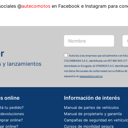
sociales @
autecomotos
en Facebook e Instagram para con
r
Autorizo a las empresas que actualmente o en
COLOMBIANA S.A.S., identificada con NIT 890.900.317-0 
as y lanzamientos
domiciliada en Envigado, iii) SYNERGIX S.A.S. identifica
mis Datos Personales de conformidad con su Política de
expuestos en
www.auteco.com.co
s online
Información de interés
tá tu pedido?
Manual de partes de vehículos
e devoluciones
Manual de propietario y garantía
prar online?
Campañas de seguridad en vehícul
ar online?
Cursos de movilidad segura