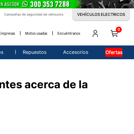
VEHÍCULOS ELECTRICOS
Campañas de seguridad de vehículos
0
Empresas
Motos usadas
Encuéntranos
os
Repuestos
Accesorios
Ofertas
sorios
tes acerca de la