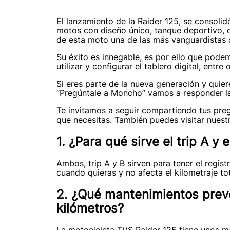
El lanzamiento de la Raider 125, se consoli
motos con diseño único, tanque deportivo, c
de esta moto una de las más vanguardistas 
Su éxito es innegable, es por ello que po
utilizar y configurar el tablero digital, entre 
Si eres parte de la nueva generación y quier
“Pregúntale a Moncho” vamos a responder la
Te invitamos a seguir compartiendo tus pre
que necesitas. También puedes visitar nuest
1.
¿Para qué sirve el trip A y e
Ambos, trip A y B sirven para tener el regis
cuando quieras y no afecta el kilometraje tot
2.
¿Qué mantenimientos preve
kilómetros?
La motocicleta TVS Raider 125 tiene unos m