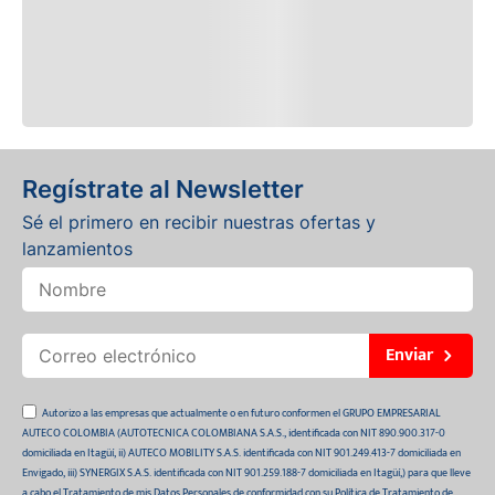
Regístrate al Newsletter
Sé el primero en recibir nuestras ofertas y
lanzamientos
Enviar
Autorizo a las empresas que actualmente o en futuro conformen el GRUPO EMPRESARIAL
AUTECO COLOMBIA (AUTOTECNICA COLOMBIANA S.A.S., identificada con NIT 890.900.317-0
domiciliada en Itagüí, ii) AUTECO MOBILITY S.A.S. identificada con NIT 901.249.413-7 domiciliada en
Envigado, iii) SYNERGIX S.A.S. identificada con NIT 901.259.188-7 domiciliada en Itagüí,) para que lleve
a cabo el Tratamiento de mis Datos Personales de conformidad con su Política de Tratamiento de