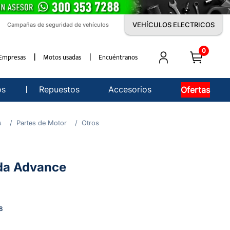
VEHÍCULOS ELECTRICOS
Campañas de seguridad de vehículos
0
Empresas
Motos usadas
Encuéntranos
os
Repuestos
Accesorios
Ofertas
s
Partes de Motor
Otros
rda Advance
8