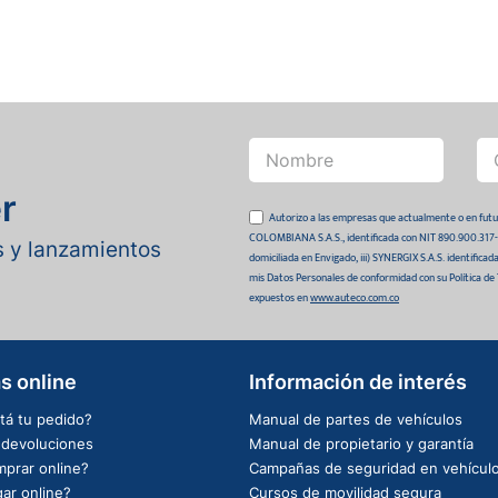
r
Autorizo a las empresas que actualmente o en
COLOMBIANA S.A.S., identificada con NIT 890.900.317-0 
as y lanzamientos
domiciliada en Envigado, iii) SYNERGIX S.A.S. identifica
mis Datos Personales de conformidad con su Política de
expuestos en
www.auteco.com.co
s online
Información de interés
tá tu pedido?
Manual de partes de vehículos
e devoluciones
Manual de propietario y garantía
prar online?
Campañas de seguridad en vehícul
ar online?
Cursos de movilidad segura