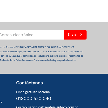
Enviar
 futuro conformen el GRUPO EMPRESARIAL AUTECO COLOMBIA (AUTOTECNICA
domiciliada en Itagüí, ii) AUTECO MOBILITY S.A.S. identificada con NIT 901.249.413-7
da con NIT 901.259.188-7 domiciliada en Itagüí,) para que lleve a cabo el Tratamiento de
 Tratamiento de Datos Personales. Confirmo que he leído y acepto los términos
Contáctanos
Línea gratuita nacional:
018000 520 090
os
Correo:
servicioalcliente@auteco.com.co