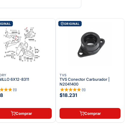
IGINAL
ORIGINAL
ORY
TVS
ILLO 6X12-8311
TVS Conector Carburador |
N2041400
★
★
★
★
★
★
★
★
★
(
1
)
(
1
)
8
$18.231
Comprar
Comprar