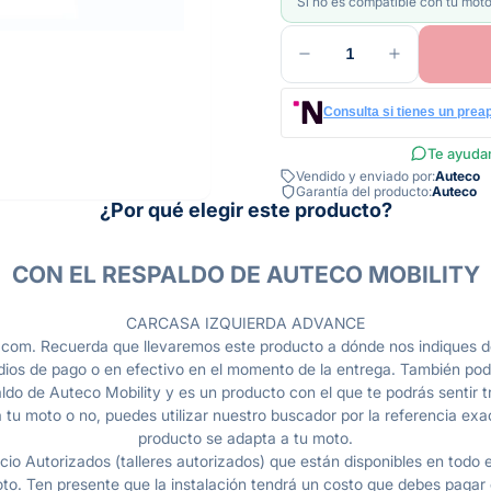
Si no es compatible con tu moto
1
Consulta si tienes un prea
Te ayudam
Vendido y enviado por:
Auteco
Garantía del producto:
Auteco
¿Por qué elegir este producto?
CON EL RESPALDO DE AUTECO MOBILITY
CARCASA IZQUIERDA ADVANCE
com. Recuerda que llevaremos este producto a dónde nos indiques de
dios de pago o en efectivo en el momento de la entrega. También pod
do de Auteco Mobility y es un producto con el que te podrás sentir tr
 tu moto o no, puedes utilizar nuestro buscador por la referencia exac
producto se adapta a tu moto.
io Autorizados (talleres autorizados) que están disponibles en todo e
o. Ten presente que la instalación tendrá un costo que debes pagar en