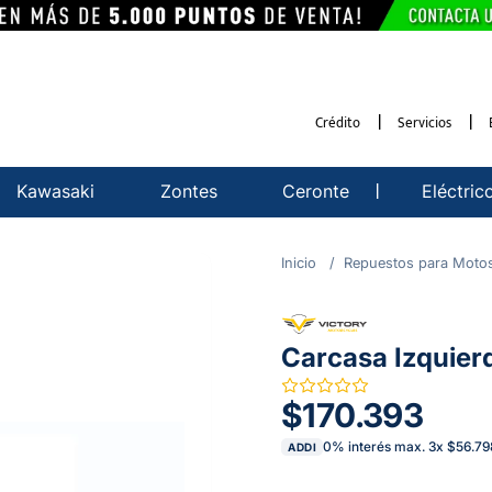
Crédito
Servicios
Kawasaki
Zontes
Ceronte
Eléctric
Repuestos para Moto
Carcasa Izquie
$170.393
0% interés max.
3
x
$56.79
ADDI