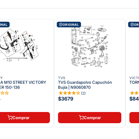
INAL
ORIGINAL
OR
RY
TVS
VICT
A M10 STREET VICTORY
TVS Guardapolvo Capuchón
TORN
R 150-136
Bujía | N9060870
☆
☆
☆
★
★
★
★
☆
★
(
2
)
4
$3679
$84
Comprar
Comprar