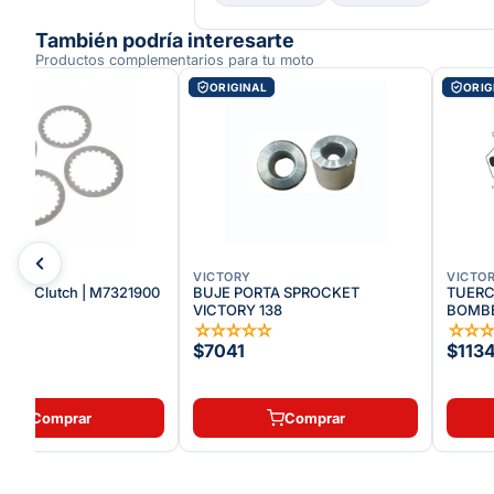
También podría interesarte
Productos complementarios para tu moto
AL
ORIGINAL
ORIG
VICTORY
VICTO
rador Clutch | M7321900
BUJE PORTA SPROCKET
TUERC
VICTORY 138
BOMBE
☆
☆
☆
☆
☆
☆
☆
☆
☆
88
$7041
$113
Comprar
Comprar