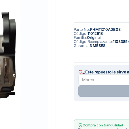
Parte No
:
PHM11210A0B03
Código
:
11012918
Familia
:
Original
Código Reemplazante
:
1103385
Garantía
:
3 MESES
¿Este repuesto le sirve 
Compra con tranquilidad