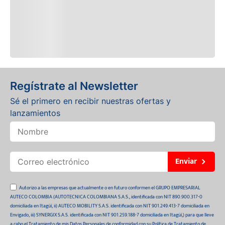
Regístrate al Newsletter
Sé el primero en recibir nuestras ofertas y
lanzamientos
Enviar
Autorizo a las empresas que actualmente o en futuro conformen el GRUPO EMPRESARIAL
AUTECO COLOMBIA (AUTOTECNICA COLOMBIANA S.A.S., identificada con NIT 890.900.317-0
domiciliada en Itagüí, ii) AUTECO MOBILITY S.A.S. identificada con NIT 901.249.413-7 domiciliada en
Envigado, iii) SYNERGIX S.A.S. identificada con NIT 901.259.188-7 domiciliada en Itagüí,) para que lleve
a cabo el Tratamiento de mis Datos Personales de conformidad con su Política de Tratamiento de