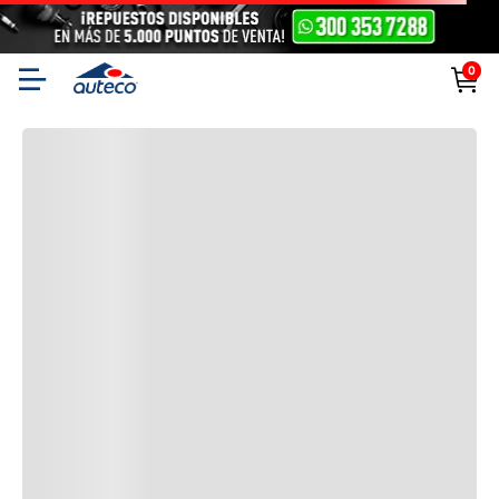
0
También podría interesarte
Productos complementarios para tu moto