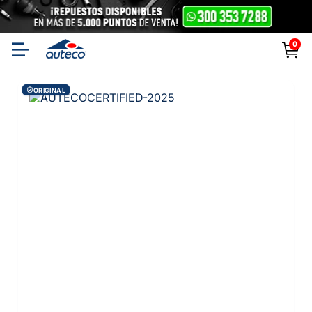
0
ORIGINAL