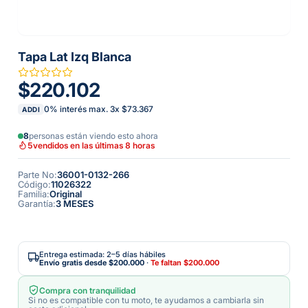
Tapa Lat Izq Blanca
$220.102
0% interés max.
3
x
$73.367
ADDI
8
personas están viendo esto ahora
5
vendidos en las últimas 8 horas
Parte No
:
36001-0132-266
Código
:
11026322
Familia
:
Original
Garantía
:
3 MESES
Entrega estimada: 2–5 días hábiles
Envío gratis desde
$200.000
·
Te faltan
$200.000
Compra con tranquilidad
Si no es compatible con tu moto, te ayudamos a cambiarla sin