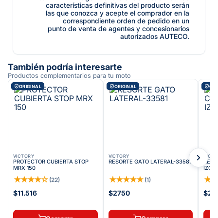
características definitivas del producto serán
las que conozca y acepte el comprador en la
correspondiente orden de pedido en un
punto de venta de agentes y concesionarios
autorizados AUTECO.
También podría interesarte
Productos complementarios para tu moto
ORIGINAL
ORIGINAL
ORI
VICTORY
VICTORY
VICT
PROTECTOR CUBIERTA STOP
RESORTE GATO LATERAL-33581
REPO
MRX 150
IZQU
★
★
★
★
☆
★
★
★
★
★
★
(
22
)
(
1
)
$11.516
$2750
$23