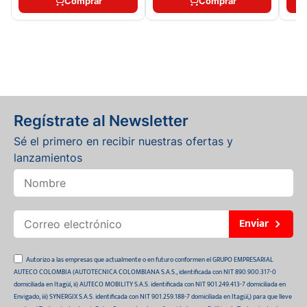
Comprar
Comprar
Regístrate al Newsletter
Sé el primero en recibir nuestras ofertas y
lanzamientos
Enviar
Autorizo a las empresas que actualmente o en futuro conformen el GRUPO EMPRESARIAL
AUTECO COLOMBIA (AUTOTECNICA COLOMBIANA S.A.S., identificada con NIT 890.900.317-0
domiciliada en Itagüí, ii) AUTECO MOBILITY S.A.S. identificada con NIT 901.249.413-7 domiciliada en
Envigado, iii) SYNERGIX S.A.S. identificada con NIT 901.259.188-7 domiciliada en Itagüí,) para que lleve