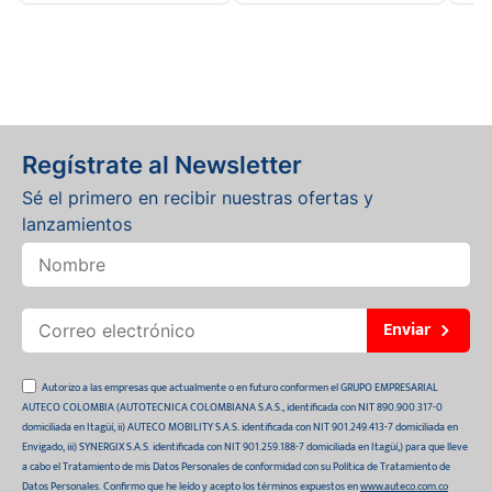
Regístrate al Newsletter
Sé el primero en recibir nuestras ofertas y
lanzamientos
Enviar
Autorizo a las empresas que actualmente o en futuro conformen el GRUPO EMPRESARIAL
AUTECO COLOMBIA (AUTOTECNICA COLOMBIANA S.A.S., identificada con NIT 890.900.317-0
domiciliada en Itagüí, ii) AUTECO MOBILITY S.A.S. identificada con NIT 901.249.413-7 domiciliada en
Envigado, iii) SYNERGIX S.A.S. identificada con NIT 901.259.188-7 domiciliada en Itagüí,) para que lleve
a cabo el Tratamiento de mis Datos Personales de conformidad con su Política de Tratamiento de
Datos Personales. Confirmo que he leído y acepto los términos expuestos en
www.auteco.com.co