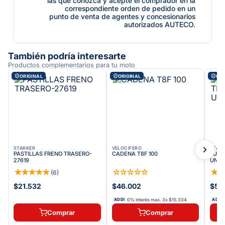
las que conozca y acepte el comprador en la
correspondiente orden de pedido en un
punto de venta de agentes y concesionarios
autorizados AUTECO.
También podría interesarte
Productos complementarios para tu moto
ORIGINAL
ORIGINAL
ORI
STARKER
VELOCIFERO
STAR
PASTILLAS FRENO TRASERO-
CADENA T8F 100
JUEG
27619
UNID
★
★
★
★
★
☆
☆
☆
☆
☆
★
(
6
)
$21.532
$46.002
$53
0% interés max.
3
x
$15.334
ADDI
ADDI
Comprar
Comprar