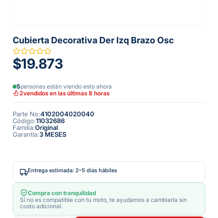
Cubierta Decorativa Der Izq Brazo Osc
$19.873
5
personas están viendo esto ahora
2
vendidos en las últimas 8 horas
Parte No
:
4102004020040
Código
:
11032686
Familia
:
Original
Garantía
:
3 MESES
Entrega estimada: 2–5 días hábiles
Compra con tranquilidad
Si no es compatible con tu moto, te ayudamos a cambiarla sin
costo adicional.