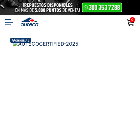
0
ORIGINAL