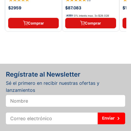
$2959
$87.083
$11
0% interés max.
3
x
$29.028
ADDI
Comprar
Comprar
Regístrate al Newsletter
Sé el primero en recibir nuestras ofertas y
lanzamientos
Enviar