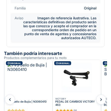
Familia
Original
Aviso
Imagen de referencia ilustrativa. Las
características definitivas del producto serán
las que conozca y acepte el comprador en la
correspondiente orden de pedido en un
punto de venta de agentes y concesionarios
autorizados AUTECO.
También podría interesarte
Productos complementarios para tu moto
ORIGINAL
ORIGINAL
ORI
TVS
VICTORY
VICT
TVS Sello de Bujía | N3060410
PEDAL DE CAMBIOS VICTORY
TUER
463
BOMB
☆
☆
☆
☆
☆
★
★
★
★
★
☆
(
1
)