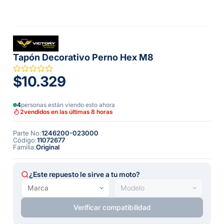
Tapón Decorativo Perno Hex M8
$10.329
4
personas están viendo esto ahora
2
vendidos en las últimas 8 horas
Parte No
:
1246200-023000
Código
:
11072677
Familia
:
Original
¿Este repuesto le sirve a tu moto?
Verificar compatibilidad