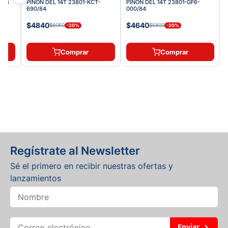
/84
PIÑON DEL 14T 23801-KCT-
PIÑON DEL 14T 23801-GF6-
690/84
000/84
$4840
$4640
$6050
$5800
-
20
%
-
20
%
Comprar
Comprar
Regístrate al Newsletter
Sé el primero en recibir nuestras ofertas y
lanzamientos
Enviar