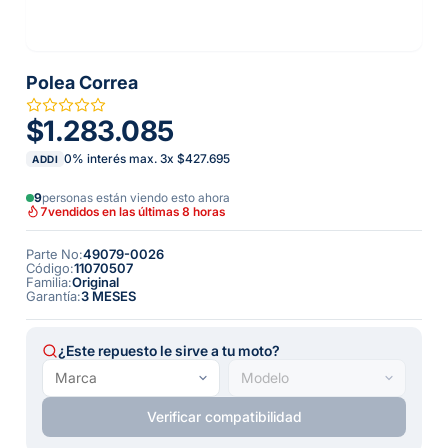
Polea Correa
$1.283.085
0% interés max.
3
x
$427.695
ADDI
9
personas están viendo esto ahora
7
vendidos en las últimas 8 horas
Parte No
:
49079-0026
Código
:
11070507
Familia
:
Original
Garantía
:
3 MESES
¿Este repuesto le sirve a tu moto?
Verificar compatibilidad