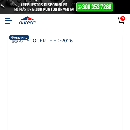
0
ORIGINAL