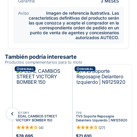
Garantía
3 MESES
Aviso
Imagen de referencia ilustrativa. Las
características definitivas del producto serán
las que conozca y acepte el comprador en la
correspondiente orden de pedido en un
punto de venta de agentes y concesionarios
autorizados AUTECO.
También podría interesarte
Productos complementarios para tu moto
ORIGINAL
ORIGINAL
VICTORY
TVS
PEDAL CAMBIOS STREET
TVS Soporte Reposapie
VICTORY BOMBER 150
Delantero Izquierdo | N9125920
★
★
★
★
☆
★
★
★
★
☆
(
4
)
(
27
)
$78.695
$71.610