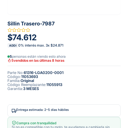
Sillin Trasero-7987
$74.612
0% interés max.
3
x
$24.871
ADDI
5
personas están viendo esto ahora
5
vendidos en las últimas 8 horas
Parte No
:
61316-LGA0200-0001
Código
:
11053693
Familia
:
Original
Código Reemplazante
:
11055913
Garantía
:
3 MESES
Entrega estimada: 2–5 días hábiles
Compra con tranquilidad
Si no es compatible con tu moto, te ayudamos a cambiarla sin