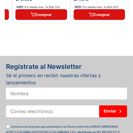
0% interés max.
3
x
$26.232
0% interés max.
3
x
$23.870
ADDI
ADDI
Comprar
Comprar
Regístrate al Newsletter
Sé el primero en recibir nuestras ofertas y
lanzamientos
Enviar
Autorizo a las empresas que actualmente o en futuro conformen el GRUPO EMPRESARIAL
AUTECO COLOMBIA (AUTOTECNICA COLOMBIANA S.A.S., identificada con NIT 890.900.317-0